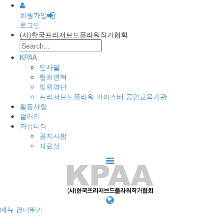
회원가입
로그인
(사)한국프리저브드플라워작가협회
KPAA
인사말
협회연혁
임원명단
프리저브드플라워 마이스터 공인교육기관
활동사항
갤러리
커뮤니티
공지사항
자료실
메뉴 건너뛰기