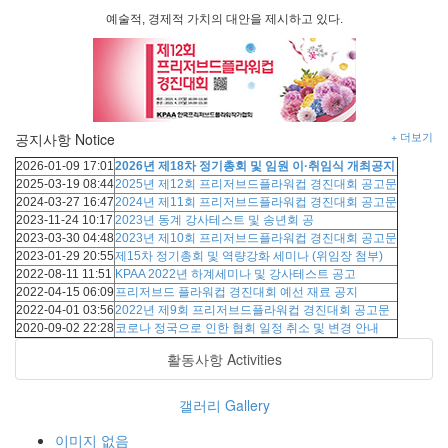
예술적
,
경제적 가치의 대안을 제시하고 있다
.
공지사항 Notice
+ 더보기
2026-01-09
17:01
2026년 제18차 정기총회 및 임원 이·취임식 개최공지
2025-03-19
08:44
2025년 제12회 프리저브드플라워컵 경진대회 공고문
2024-03-27
16:47
2024년 제11회 프리저브드플라워컵 경진대회 공고문
2023-11-24
10:17
2023년 동계 강사테스트 및 송년회 공
2023-03-30
04:48
2023년 제10회 프리저브드플라워컵 경진대회 공고문
2023-01-29
20:55
제15차 정기총회 및 역량강화 세미나 (위임장 첨부)
2022-08-11
11:51
KPAA 2022년 하계세미나 및 강사테스트 공고
2022-04-15
06:09
프리저브드 플라워컵 경진대회 예선 재료 공지
2022-04-01
03:56
2022년 제9회 프리저브드플라워컵 경진대회 공고문
2020-09-02
22:28
코로나 정국으로 인한 협회 일정 취소 및 변경 안내
활동사항 Activities
갤러리 Gallery
이미지 없음