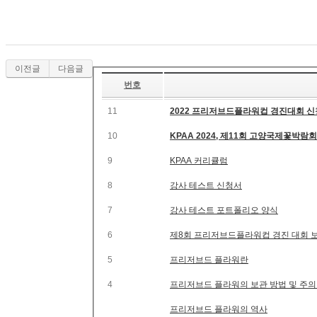
이전글
다음글
번호
11
2022 프리저브드플라워컵 경진대회 신
10
KPAA 2024, 제11회 고
9
KPAA 커리큘럼
8
강사 테스트 신청서
7
강사 테스트 포트폴리오 양식
6
제8회 프리저브드플라워컵 경진 대회 
5
프리저브드 플라워란
4
프리저브드 플라워의 보관 방법 및 주의
프리저브드 플라워의 역사