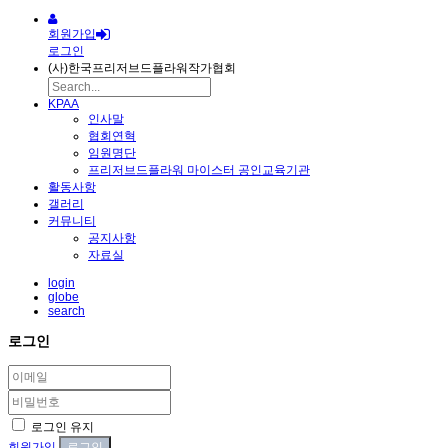
회원가입
로그인
(사)한국프리저브드플라워작가협회
KPAA
인사말
협회연혁
임원명단
프리저브드플라워 마이스터 공인교육기관
활동사항
갤러리
커뮤니티
공지사항
자료실
login
globe
search
로그인
로그인 유지
회원가입