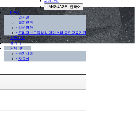
회원가입
LANGUAGE : 한국어
KPAA
-
인사말
-
협회연혁
-
임원명단
-
프리저브드플라워 마이스터 공인교육기관
활동사항
갤러리
커뮤니티
-
공지사항
-
자료실