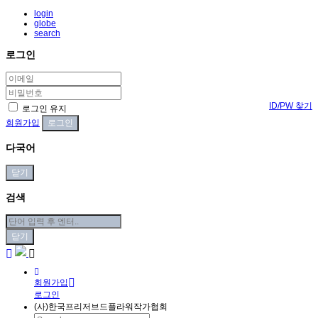
login
globe
search
로그인
ID/PW 찾기
로그인 유지
회원가입
다국어
닫기
검색
닫기
회원가입
로그인
(사)한국프리저브드플라워작가협회