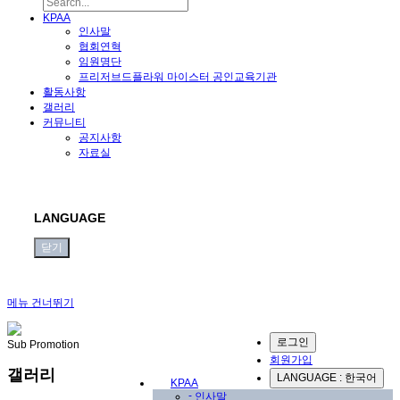
KPAA
인사말
협회연혁
임원명단
프리저브드플라워 마이스터 공인교육기관
활동사항
갤러리
커뮤니티
공지사항
자료실
LANGUAGE
닫기
메뉴 건너뛰기
로그인
Sub Promotion
회원가입
갤러리
LANGUAGE : 한국어
KPAA
-
인사말