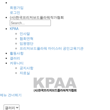
회원가입
로그인
(사)한국프리저브드플라워작가협회
KPAA
인사말
협회연혁
임원명단
프리저브드플라워 마이스터 공인교육기관
활동사항
갤러리
커뮤니티
공지사항
자료실
메뉴 건너뛰기