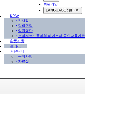
회원가입
LANGUAGE : 한국어
KPAA
-
인사말
-
협회연혁
-
임원명단
-
프리저브드플라워 마이스터 공인교육기관
활동사항
갤러리
커뮤니티
-
공지사항
-
자료실