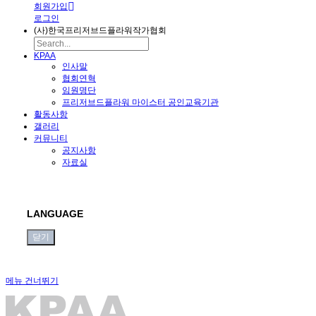
회원가입
로그인
(사)한국프리저브드플라워작가협회
KPAA
인사말
협회연혁
임원명단
프리저브드플라워 마이스터 공인교육기관
활동사항
갤러리
커뮤니티
공지사항
자료실
LANGUAGE
닫기
메뉴 건너뛰기