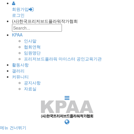
회원가입
로그인
(사)한국프리저브드플라워작가협회
KPAA
인사말
협회연혁
임원명단
프리저브드플라워 마이스터 공인교육기관
활동사항
갤러리
커뮤니티
공지사항
자료실
메뉴 건너뛰기