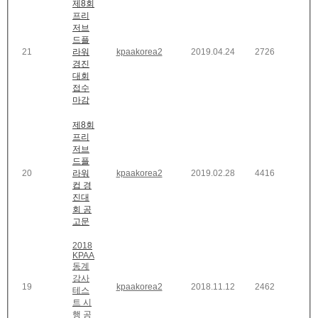
제8회
프리
저브
드플
21
라워
kpaakorea2
2019.04.24
2726
경진
대회
접수
마감
제8회
프리
저브
드플
20
라워
kpaakorea2
2019.02.28
4416
컵 경
진대
회 공
고문
2018
KPAA
동계
강사
19
kpaakorea2
2018.11.12
2462
테스
트 시
행 공