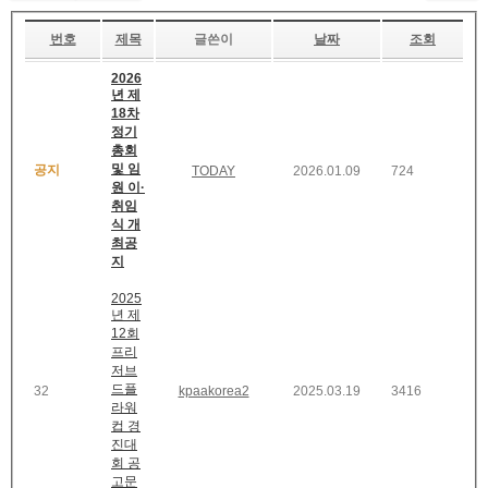
번호
제목
글쓴이
날짜
조회
2026
년 제
18차
정기
총회
및 임
공지
TODAY
2026.01.09
724
원 이·
취임
식 개
최공
지
2025
년 제
12회
프리
저브
드플
32
kpaakorea2
2025.03.19
3416
라워
컵 경
진대
회 공
고문