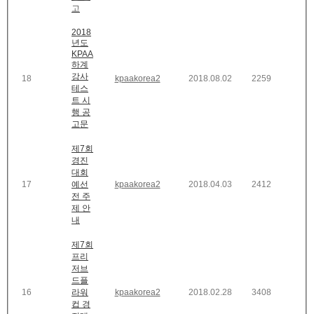
고
2018
년도
KPAA
하계
강사
18
kpaakorea2
2018.08.02
2259
테스
트 시
행 공
고문
제7회
경진
대회
17
예선
kpaakorea2
2018.04.03
2412
전 주
제 안
내
제7회
프리
저브
드플
16
라워
kpaakorea2
2018.02.28
3408
컵 경