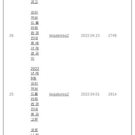
공고
프리
저브
드 플
라워
컵 경
26
kpaakorea2
2022.04.15
2748
진대
회 예
선 재
료 공
지
2022
년 제
9회
프리
저브
드플
25
kpaakorea2
2022.04.01
2914
라워
컵 경
진대
회 공
고문
코로