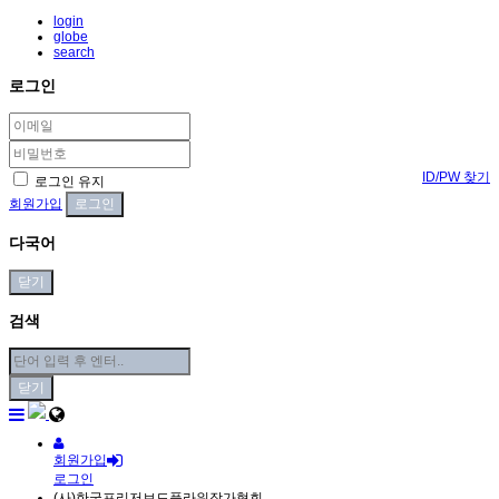
login
globe
search
로그인
ID/PW 찾기
로그인 유지
회원가입
다국어
닫기
검색
닫기
회원가입
로그인
(사)한국프리저브드플라워작가협회