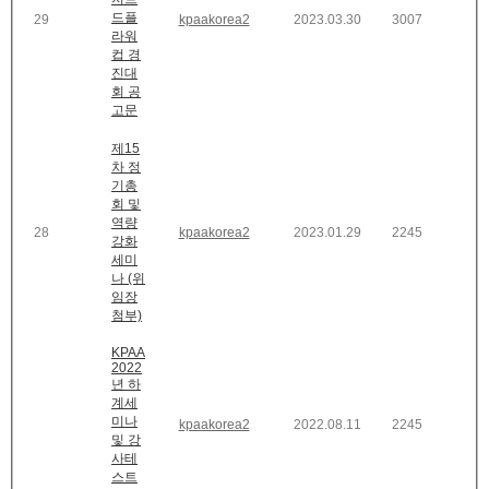
드플
29
kpaakorea2
2023.03.30
3007
라워
컵 경
진대
회 공
고문
제15
차 정
기총
회 및
역량
28
kpaakorea2
2023.01.29
2245
강화
세미
나 (위
임장
첨부)
KPAA
2022
년 하
계세
미나
kpaakorea2
2022.08.11
2245
및 강
사테
스트