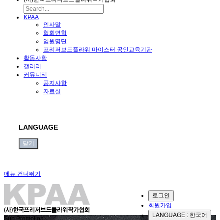
KPAA
인사말
협회연혁
임원명단
프리저브드플라워 마이스터 공인교육기관
활동사항
갤러리
커뮤니티
공지사항
자료실
LANGUAGE
닫기
메뉴 건너뛰기
로그인
회원가입
LANGUAGE : 한국어
Sub Promotion