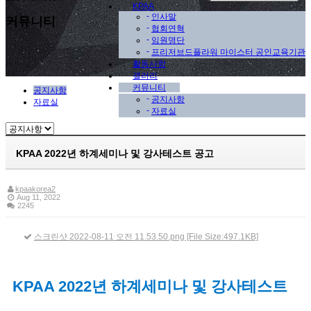
KPAA
-
인사말
커뮤니티
-
협회연혁
-
임원명단
-
프리저브드플라워 마이스터 공인교육기관
활동사항
갤러리
커뮤니티
공지사항
-
공지사항
자료실
-
자료실
KPAA 2022년 하계세미나 및 강사테스트 공고
kpaakorea2
Aug 11, 2022
2245
스크린샷 2022-08-11 오전 11.53.50.png [File Size:497.1KB]
KPAA 2022년 하계세미나 및 강사테스트