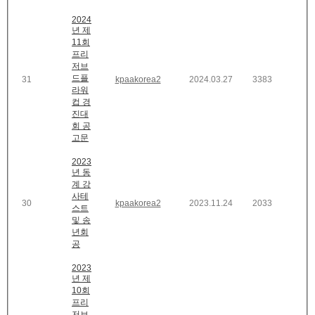
2024
년 제
11회
프리
저브
드플
31
kpaakorea2
2024.03.27
3383
라워
컵 경
진대
회 공
고문
2023
년 동
계 강
사테
30
kpaakorea2
2023.11.24
2033
스트
및 송
년회
공
2023
년 제
10회
프리
저브