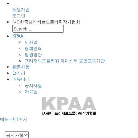
회원가입
로그인
(사)한국프리저브드플라워작가협회
KPAA
인사말
협회연혁
임원명단
프리저브드플라워 마이스터 공인교육기관
활동사항
갤러리
커뮤니티
공지사항
자료실
메뉴 건너뛰기