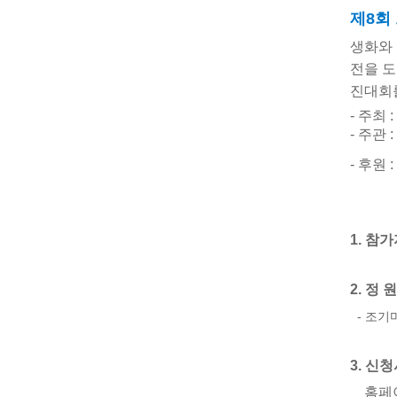
제8
회
생화와
전을 
진대회
-
주최 
-
주관 
-
후
원
:
1.
참가
2.
정 원
- 조
3.
신청
홈페이