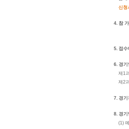
신청
4.
참 가
5.
접수
6.
경기
제
1
제
2
7.
경기
8.
경기
(1)
예