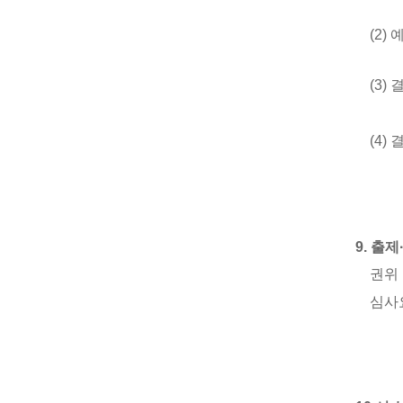
(2)
(3)
결
(4)
9.
출제
권위 
심사요