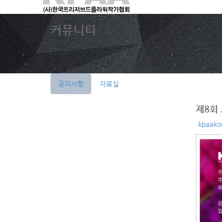
S
커뮤니티
u
b
P
r
o
공지사항
자료실
m
o
t
제8회
i
kpaako
o
n