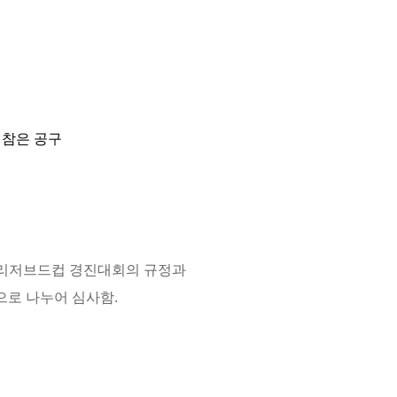
지참은 공구
리저브드컵 경진대회의 규정과
으로 나누어 심사함
.