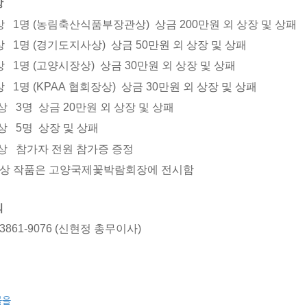
상
상
1
명
(
농림축산식품부장관상
)
상금
200
만원 외 상장 및 상패
상
1
명
(
경기도지사상
)
상금
50
만원 외 상장 및 상패
상
1
명
(
고양시장상
)
상금
30
만원 외 상장 및 상패
상
1
명
(KPAA
협회장상
)
상금
30
만원 외 상장 및 상패
상
3
명 상금
20
만원 외
상장 및 상패
상
5
명 상장
및 상패
상
참가자 전원 참가증 증정
상 작품은 고양국제꽃박람회장에 전시함
의
3861-9076 (신현정 총무이사)
물을