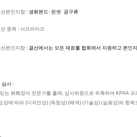
예선본인지참
:
생화본드· 핀셋· 공구류
선 종목
:
서프라이즈
결선본인지참
:
결선에서는 모든 재료를 협회에서 지원하고 본인
·
심사
:
있는 화훼장식 전문가를 출제
,
심사위원으로 위촉하여
KPAA
프
강에 따라
(
디자인성
) (
독창성
) (
배색
) (
기술성
) (
실용성
)
의 항목