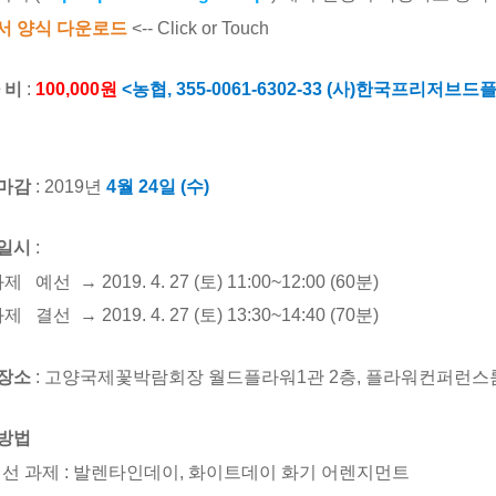
서 양식 다운로드
<-- Click or Touch
 비
:
100,000
원
<
농협
, 355-0061-6302-33 (
사
)
한국프리저브드
마감
: 2019
년
4
월 24
일 (수)
일시
:
과제
예선
→
2019. 4. 27 (토
) 11:00~12:00 (60분)
과제
결선
→
2019. 4. 27 (토
) 13:30~14:40
(70분)
장소
:
고양국제꽃박람회장 월드플라워
1
관
2
층
,
플라워컨퍼런스
방법
선 과제
: 발렌타인데이, 화이트데이 화기 어렌지먼트