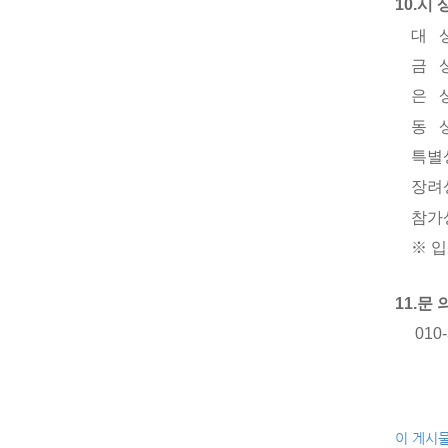
10.
시 
대
금
은
동
특별
장려
참가
※
입
11.문 
010-
이 게시