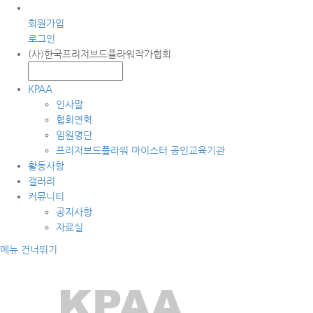
회원가입
로그인
(사)한국프리저브드플라워작가협회
KPAA
인사말
협회연혁
임원명단
프리저브드플라워 마이스터 공인교육기관
활동사항
갤러리
커뮤니티
공지사항
자료실
메뉴 건너뛰기