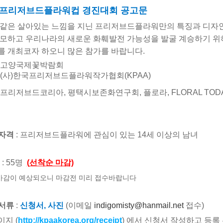
 프리저브드플라워컵 경진대회 공고문
 같은 살아있는 느낌을 지닌 프리저브드플라워만의 특징과 디자
도모하고 우리나라의 새로운 화훼발전 가능성을 발굴 계승하기 위
를 개최코자 하오니 많은 참가를 바랍니다
.
: 고양국제꽃박람회
: (사)한국프리저브드플라워작가협회(KPAA)
프리저브드코리아
,
평택시보존화연구회, 플로라,
FLORAL TOD
자격
:
프리저브드플라워에 관심이 있는
14
세 이상의 남녀
: 55
명
(
선착순 마감)
기마감이 예상되오니 마감전 미리 접수바랍니다
서류
:
신청서, 사진
(
이메일
indigomisty@hanmail.net
접수
)
지 (
http://kpaakorea.org/receipt
) 에서
신청서 작성하고 등록